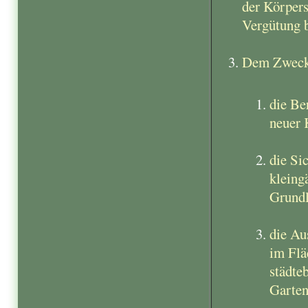
der Körpers
Vergütung b
Dem Zweck 
die Be
neuer 
die Si
kleing
Grundl
die Au
im Flä
städte
Garten