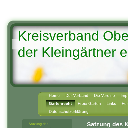
Kreisverband Ob
der Kleingärtner e
Home
Der Verband
Die Vereine
Imp
Gartenrecht
Freie Gärten
Links
Fo
Datenschutzerklärung
Satzung des 
Satzung des