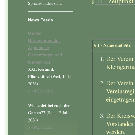
§ 14 - Zeitpunkt 
Sprechstunden statt.
News Feeds
Garten:
Gartenforum.de -
§ 1 - Name und Sitz
Allgemeine
Gartenfragen und
Der Verein
Gartentipps
Kleingärtne
XXL Keramik
Pflanzkübel
(Wed, 15 Jul
Der Verein 
2026)
Vereinsregi
>> Mehr lesen
eingetragen
Wie leidet bei euch der
Garten??
(Sun, 12 Jul
Der Kreisv
2026)
Vorstandes 
>> Mehr lesen
werden.