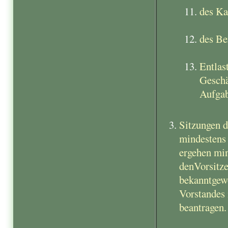
des Ka
des Be
Entlas
Geschä
Aufga
Sitzungen d
mindestens 
ergehen min
denVorsitze
bekanntgewo
Vorstandes 
beantragen.