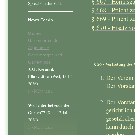
§ 667 - Herausga
Sprechstunden statt.
§ 668 - Pflicht 
§ 669 - Pflicht z
News Feeds
§ 670 - Ersatz 
Garten:
Gartenforum.de -
Allgemeine
Gartenfragen und
Gartentipps
§ 26 - Vertretung des
XXL Keramik
Pflanzkübel
Der Verein
(Wed, 15 Jul
2026)
Der Vorsta
>> Mehr lesen
Der Vorstan
Wie leidet bei euch der
gerichtlich 
Garten??
(Sun, 12 Jul
gesetzliche
2026)
kann durch 
>> Mehr lesen
werden