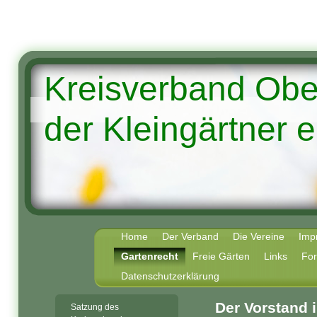
Kreisverband Ob
der Kleingärtner e
Home
Der Verband
Die Vereine
Imp
Gartenrecht
Freie Gärten
Links
Fo
Datenschutzerklärung
Der Vorstand 
Satzung des