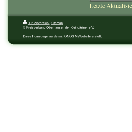
Letzte Aktualisie
Druckversion
|
Sitemap
© Kreisverband Oberhausen der Kleingärtner e.V.
Diese Homepage wurde mit
IONOS MyWebsite
erstellt.