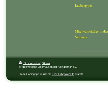
Laubentypen
Mitgliedsbeiträge in den
Vereinen
Druckversion
|
Sitemap
© Kreisverband Oberhausen der Kleingärtner e.V.
Diese Homepage wurde mit
IONOS MyWebsite
erstellt.