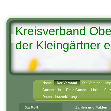
Kreisverband Ob
der Kleingärtner e
Home
Der Verband
Die Vereine
Im
Gartenrecht
Freie Gärten
Links
For
Datenschutzerklärung
Zahlen und Fakten
Das Profil